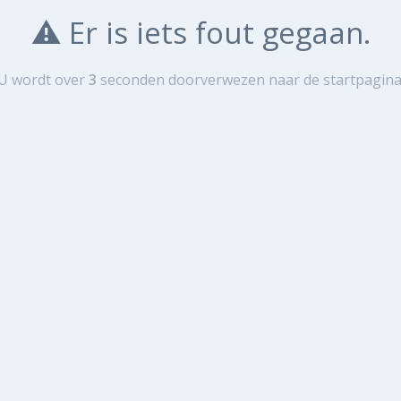
⚠️ Er is iets fout gegaan.
U wordt over
3
seconde
n
doorverwezen naar de startpagina